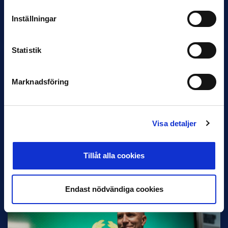
Bosnien & Hercegovina Armin Gigovic — Helsingborgs IF
Dennis Hadžikadunić — Malmö FF / Trelleborg FF
Inställningar
Elfenbenskusten…
Statistik
Marknadsföring
Visa detaljer
11 JUNI
Han nätade snyggast i maj: “Ett alldeles
otroligt mål”
Tillåt alla cookies
Magnusson fick flest…
Endast nödvändiga cookies