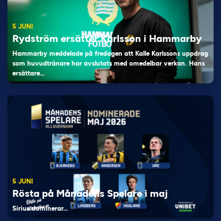
5 JUNI
Rydström ersätter Karlsson i Hammarby
Hammarby meddelade på fredagen att Kalle Karlssons uppdrag
som huvudtränare har avslutats med omedelbar verkan. Hans
ersättare…
5 JUNI
Rösta på Månadens Spelare i maj
Sirius dominerar…