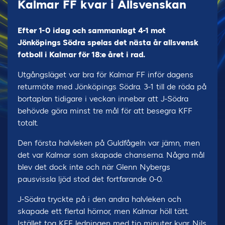
Kalmar FF kvar i Allsvenskan
Efter 1-0 idag och sammanlagt 4-1 mot
Jönköpings Södra spelas det nästa år allsvensk
fotboll i Kalmar för 18:e året i rad.
Utgångsläget var bra för Kalmar FF inför dagens
returmöte med Jönköpings Södra. 3-1 till de röda på
bortaplan tidigare i veckan innebar att J-Södra
behövde göra minst tre mål för att besegra KFF
totalt.
Den första halvleken på Guldfågeln var jämn, men
det var Kalmar som skapade chanserna. Några mål
blev det dock inte och när Glenn Nybergs
pausvissla ljöd stod det fortfarande 0-0.
J-Södra tryckte på i den andra halvleken och
skapade ett flertal hörnor, men Kalmar höll tätt.
Istället tog KFF ledningen med tio minuter kvar. Nils