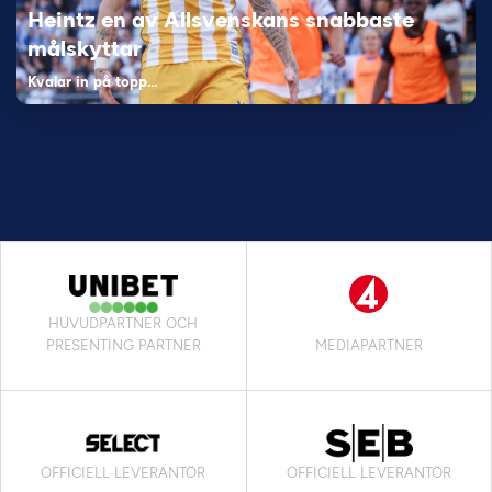
Heintz en av Allsvenskans snabbaste
målskyttar
Kvalar in på topp…
HUVUDPARTNER OCH
PRESENTING PARTNER
MEDIAPARTNER
OFFICIELL LEVERANTÖR
OFFICIELL LEVERANTÖR