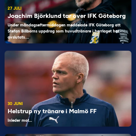
27 JULI
Joachim Björklund tar över IFK Göteborg
Under måndagseftermiddagen meddelade IFK Göteborg att
Stefan Billborns uppdrag som huvudtränare i herrlaget har
avslutats.…
30 JUNI
Helstrup ny tränare i Malmö FF
Inleder mot…