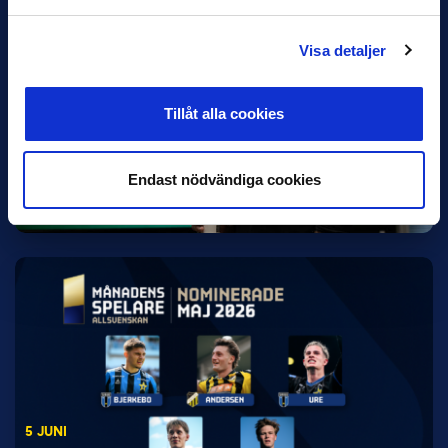
Visa detaljer
Tillåt alla cookies
5 JUNI
Rydström ersätter Karlsson i Hammarby
Hammarby meddelade på fredagen att Kalle Karlssons uppdrag
Endast nödvändiga cookies
som huvudtränare har avslutats med omedelbar verkan. Hans
ersättare…
5 JUNI