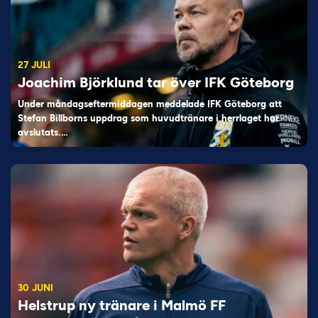
27 JULI
Joachim Björklund tar över IFK Göteborg
Under måndagseftermiddagen meddelade IFK Göteborg att
Stefan Billborns uppdrag som huvudtränare i herrlaget har
avslutats.…
30 JUNI
Helstrup ny tränare i Malmö FF