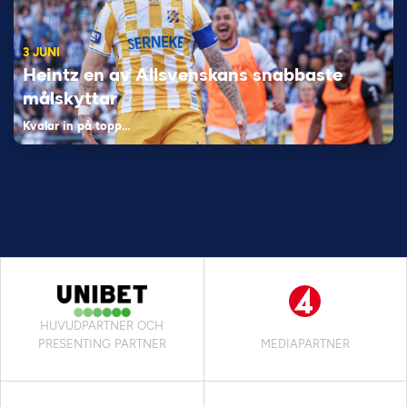
3 JUNI
Heintz en av Allsvenskans snabbaste
målskyttar
Kvalar in på topp…
HUVUDPARTNER OCH
PRESENTING PARTNER
MEDIAPARTNER