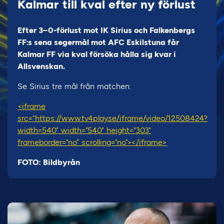
Kalmar till kval efter ny förlust
Efter 3–0-förlust mot IK Sirius och Falkenbergs
FF:s sena segermål mot AFC Eskilstuna får
Kalmar FF via kval försöka hålla sig kvar i
Allsvenskan.
Se Sirius tre mål från matchen:
<iframe
src="https://www.tv4play.se/iframe/video/12508424?
width=540" width="540" height="303"
frameborder="no" scrolling="no"></iframe>
FOTO: Bildbyrån