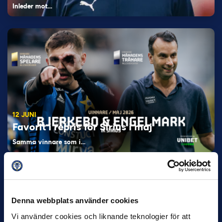
Inleder mot…
12 JUNI
Favorit i repris för Sirius i maj
Samma vinnare som i…
Denna webbplats använder cookies
Vi använder cookies och liknande teknologier för att
11 JUNI