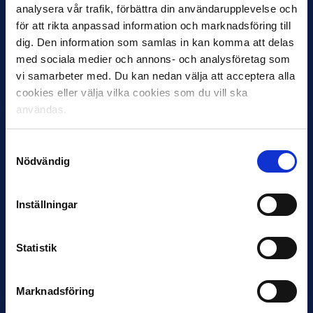
analysera vår trafik, förbättra din användarupplevelse och
VM-spelare med förflutet i Allsvenskan
för att rikta anpassad information och marknadsföring till
och Superettan
dig. Den information som samlas in kan komma att delas
Bosnien & Hercegovina Armin Gigovic — Helsingborgs IF
med sociala medier och annons- och analysföretag som
Dennis Hadžikadunić — Malmö FF / Trelleborg FF
vi samarbeter med. Du kan nedan välja att acceptera alla
Elfenbenskusten…
cookies eller välja vilka cookies som du vill ska
användas.
Samtyckesval
Nödvändig
Inställningar
11 JUNI
Han nätade snyggast i maj: “Ett alldeles
otroligt mål”
Statistik
Magnusson fick flest…
Marknadsföring