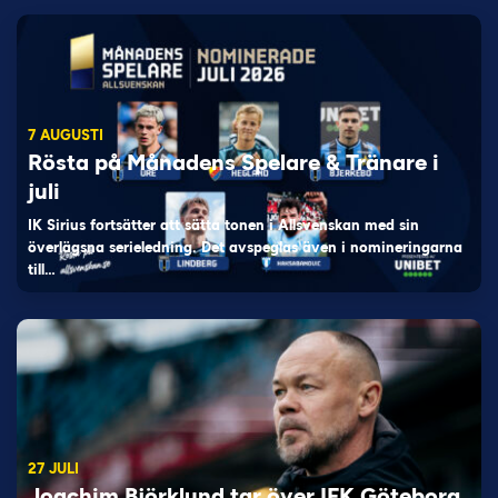
7 AUGUSTI
Rösta på Månadens Spelare & Tränare i
juli
IK Sirius fortsätter att sätta tonen i Allsvenskan med sin
överlägsna serieledning. Det avspeglas även i nomineringarna
till…
27 JULI
Joachim Björklund tar över IFK Göteborg