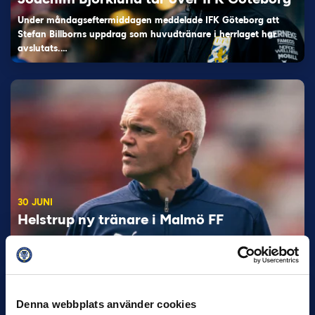
Under måndagseftermiddagen meddelade IFK Göteborg att
Stefan Billborns uppdrag som huvudtränare i herrlaget har
avslutats.…
30 JUNI
Helstrup ny tränare i Malmö FF
Inleder mot…
Denna webbplats använder cookies