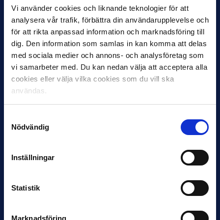
Vi använder cookies och liknande teknologier för att
analysera vår trafik, förbättra din användarupplevelse och
för att rikta anpassad information och marknadsföring till
dig. Den information som samlas in kan komma att delas
med sociala medier och annons- och analysföretag som
12 JUNI
Favorit i repris för Sirius i maj
vi samarbeter med. Du kan nedan välja att acceptera alla
cookies eller välja vilka cookies som du vill ska
Samma vinnare som i…
användas.
Samtyckesval
Nödvändig
Inställningar
11 JUNI
VM-spelare med förflutet i Allsvenskan
och Superettan
Statistik
Bosnien & Hercegovina Armin Gigovic — Helsingborgs IF
Dennis Hadžikadunić — Malmö FF / Trelleborg FF
Elfenbenskusten…
Marknadsföring