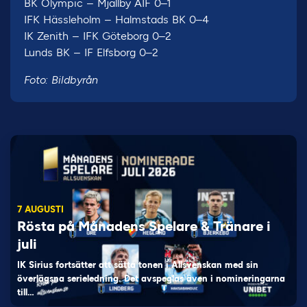
BK Olympic – Mjällby AIF 0–1
IFK Hässleholm – Halmstads BK 0–4
IK Zenith – IFK Göteborg 0–2
Lunds BK – IF Elfsborg 0–2
Foto: Bildbyrån
7 AUGUSTI
Rösta på Månadens Spelare & Tränare i
juli
IK Sirius fortsätter att sätta tonen i Allsvenskan med sin
överlägsna serieledning. Det avspeglas även i nomineringarna
till…