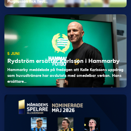
Magnusson fick flest…
5 JUNI
Rydström ersätter Karlsson i Hammarby
Hammarby meddelade på fredagen att Kalle Karlssons uppdrag
som huvudtränare har avslutats med omedelbar verkan. Hans
ersättare…