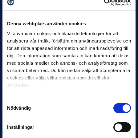
30 JUNI
Helstrup ny tränare i Malmö FF
Denna webbplats använder cookies
Inleder mot…
Vi använder cookies och liknande teknologier för att
analysera vår trafik, förbättra din användarupplevelse och
för att rikta anpassad information och marknadsföring till
dig. Den information som samlas in kan komma att delas
med sociala medier och annons- och analysföretag som
vi samarbeter med. Du kan nedan välja att acceptera alla
cookies eller välja vilka cookies som du vill ska
användas.
12 JUNI
Favorit i repris för Sirius i maj
Samtyckesval
Nödvändig
Samma vinnare som i…
Inställningar