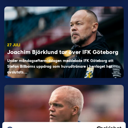
27 JULI
Joachim Björklund tar över IFK Göteborg
Under måndagseftermiddagen meddelade IFK Göteborg att
Stefan Billborns uppdrag som huvudtränare i herrlaget har
avslutats.…