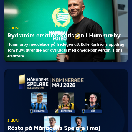
5 JUNI
Rydström ersätter Karlsson i Hammarby
Hammarby meddelade på fredagen att Kalle Karlssons uppdrag
som huvudtränare har avslutats med omedelbar verkan. Hans
ersättare…
5 JUNI
Rösta på Månadens Spelare i maj