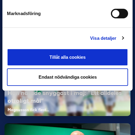
och Superettan
Marknadsföring
Bosnien & Hercegovina Armin Gigovic — Helsingborgs IF
Dennis Hadžikadunić — Malmö FF / Trelleborg FF
Elfenbenskusten…
Visa detaljer
Tillåt alla cookies
Endast nödvändiga cookies
11 JUNI
Han nätade snyggast i maj: “Ett alldeles
otroligt mål”
Magnusson fick flest…