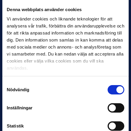
Denna webbplats använder cookies
Vi använder cookies och liknande teknologier för att
analysera vår trafik, förbättra din användarupplevelse och
för att rikta anpassad information och marknadsföring till
dig. Den information som samlas in kan komma att delas
med sociala medier och annons- och analysföretag som
vi samarbeter med. Du kan nedan välja att acceptera alla
cookies eller välja vilka cookies som du vill ska
12 JUNI
Favorit i repris för Sirius i maj
användas.
Samma vinnare som i…
Samtyckesval
Nödvändig
Inställningar
11 JUNI
Statistik
VM-spelare med förflutet i Allsvenskan