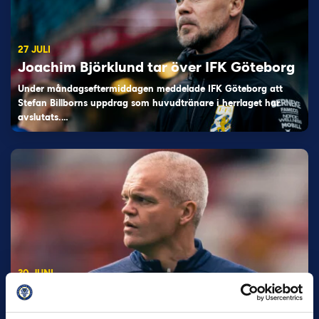
27 JULI
Joachim Björklund tar över IFK Göteborg
Under måndagseftermiddagen meddelade IFK Göteborg att
Stefan Billborns uppdrag som huvudtränare i herrlaget har
avslutats.…
30 JUNI
Helstrup ny tränare i Malmö FF
Inleder mot…