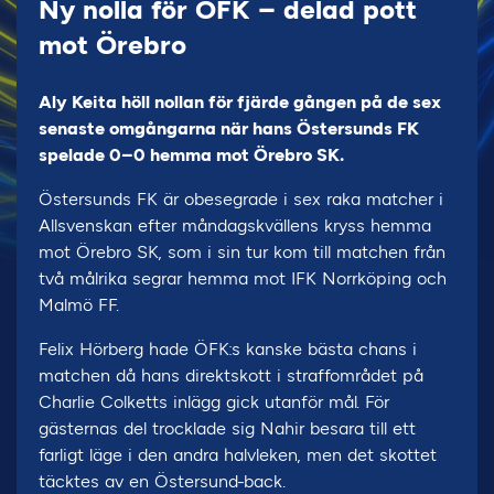
Ny nolla för ÖFK – delad pott
mot Örebro
Aly Keita höll nollan för fjärde gången på de sex
senaste omgångarna när hans Östersunds FK
spelade 0–0 hemma mot Örebro SK.
Östersunds FK är obesegrade i sex raka matcher i
Allsvenskan efter måndagskvällens kryss hemma
mot Örebro SK, som i sin tur kom till matchen från
två målrika segrar hemma mot IFK Norrköping och
Malmö FF.
Felix Hörberg hade ÖFK:s kanske bästa chans i
matchen då hans direktskott i straffområdet på
Charlie Colketts inlägg gick utanför mål. För
gästernas del trocklade sig Nahir besara till ett
farligt läge i den andra halvleken, men det skottet
täcktes av en Östersund-back.