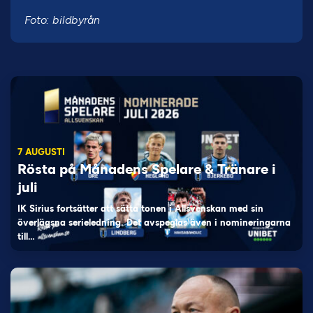
Foto: bildbyrån
7 AUGUSTI
Rösta på Månadens Spelare & Tränare i
juli
IK Sirius fortsätter att sätta tonen i Allsvenskan med sin
överlägsna serieledning. Det avspeglas även i nomineringarna
till…