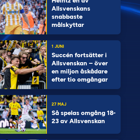
Heintz en av
Allsvenskans
snabbaste
målskyttar
1 JUNI
Succén fortsätter i
Allsvenskan – över
en miljon åskådare
efter tio omgångar
27 MAJ
Så spelas omgång 18-
23 av Allsvenskan