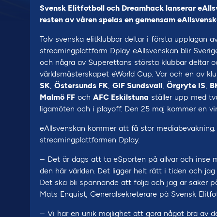
Svensk Elitfotboll och Dreamhack lanserar eAlls
resten av våren spelas en gemensam eAllsvenska
Tolv svenska elitklubbar deltar i första upplagan
streamingplattform Dplay. eAllsvenskan blir Sverig
och några av Superettans största klubbar deltar oc
världsmästerskapet eWorld Cup. Var och en av kl
SK
,
Östersunds FK
,
GIF Sundsvall
,
Örgryte IS
,
B
Malmö FF
och
AFC Eskilstuna
ställer upp med två
ligamöten och i playoff. Den 25 maj kommer en vinn
eAllsvenskan kommer att få stor mediabevakning.
streamingplattformen Dplay.
– Det är dags att ta eSporten på allvar och inse 
den här världen. Det ligger helt rätt i tiden och ja
Det ska bli spännande att följa och jag är säker p
Mats Enquist, Generalsekreterare på Svensk Elitfot
– Vi har en unik möjlighet att göra något bra av 