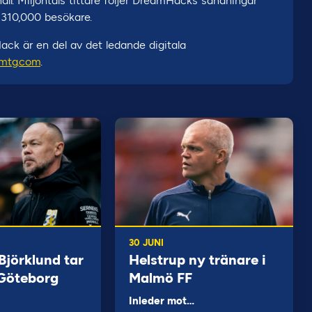
ll. Miljontals tittare följer DreamHacks sändningar
310,000 besökare.
ack är en del av det ledande digitala
mtg.com
.
30 JUNI
jörklund tar
Helstrup ny tränare i
 Göteborg
Malmö FF
Inleder mot…