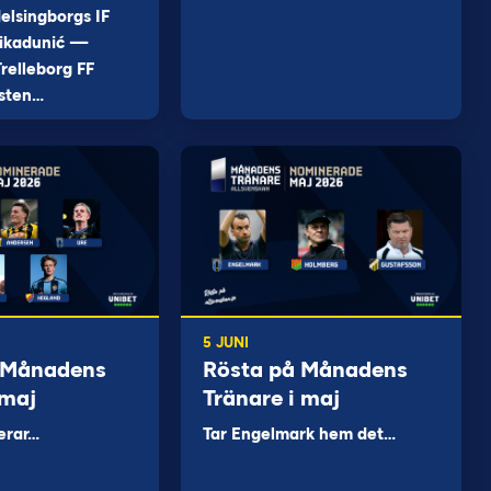
elsingborgs IF
ikadunić —
relleborg FF
sten…
5 JUNI
 Månadens
Rösta på Månadens
 maj
Tränare i maj
erar…
Tar Engelmark hem det…