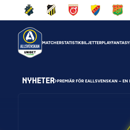
MATCHER
STATISTIK
BILJETTER
PLAY
FANTASY
NYHETER
PREMIÄR FÖR EALLSVENSKAN – EN D