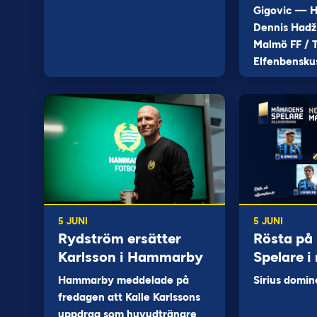
Gigovic — H
Dennis Hadž
Malmö FF / T
Elfenbensku
5 JUNI
5 JUNI
Rydström ersätter
Rösta på
Karlsson i Hammarby
Spelare i
Hammarby meddelade på
Sirius domin
fredagen att Kalle Karlssons
uppdrag som huvudtränare