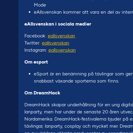
Mode
eAllsvenskan kommer att vara en del av inter
eAllsvenskan i sociala medier
Facebook:
eallsvenskan
Twitter:
eallsvenskan
Instagram:
eallsvenskan
Om esport
eSport är en benämning på tävlingar som geno
snabbast växande sporterna som finns.
Om DreamHack
DreamHack skapar underhållning för en ung digit
lanparty, men har under de senaste 20 åren utveckla
Nordamerika. DreamHack-festivalerna bjuder på espor
tävlingar, lanparty, cosplay och mycket mer. Drea