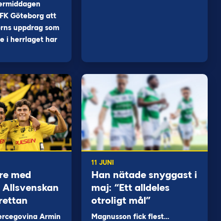
ermiddagen
FK Göteborg att
orns uppdrag som
 i herrlaget har
11 JUNI
re med
Han nätade snyggast i
 i Allsvenskan
maj: “Ett alldeles
rettan
otroligt mål”
ercegovina Armin
Magnusson fick flest…