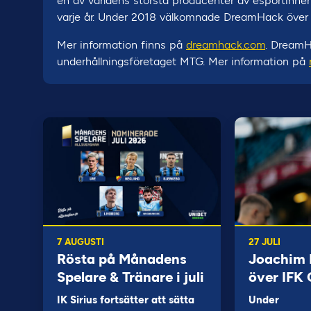
en av världens största producenter av esportinnehå
varje år. Under 2018 välkomnade DreamHack över 
Mer information finns på
dreamhack.com
. DreamH
underhållningsföretaget MTG. Mer information på
7 AUGUSTI
27 JULI
Rösta på Månadens
Joachim B
Spelare & Tränare i juli
över IFK
IK Sirius fortsätter att sätta
Under