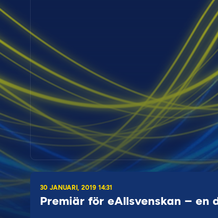
30 JANUARI, 2019 14:31
Premiär för eAllsvenskan – en d