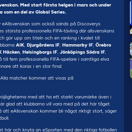
venskan. Med start första helgen i mars och under
 som en del av Global Series.
 av eAllsvenskan som också sänds på Discoverys
es största professionella FIFA-tävling där allsvenskans
h gör upp om titeln och en ranking i kvalet till
ubbarna
AIK
,
Djurgårdens IF
,
Hammarby IF
,
Örebro
K Häcken
,
Helsingborgs IF
,
Jönköpings Södra IF
,
 till fem professionella FIFA-spelare i samtliga elva
are att koras i en stor final.
 Alla matcher kommer att visas på
möjligheterna med att ha ett starkt varumärke även i
g är glad att klubbarna vill vara med på det här tåget.
å att eAllsvenskan kommer bli något riktigt stort, säger
boll.
det här och knyta an eSporten med den riktiga fotbollen