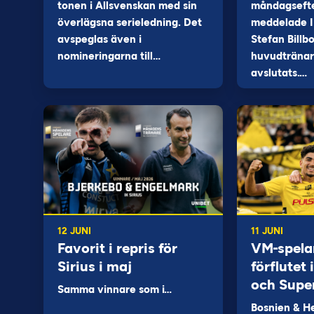
tonen i Allsvenskan med sin
måndagseft
överlägsna serieledning. Det
meddelade I
avspeglas även i
Stefan Billb
nomineringarna till…
huvudtränare
avslutats.…
12 JUNI
11 JUNI
Favorit i repris för
VM-spela
Sirius i maj
förflutet
och Supe
Samma vinnare som i…
Bosnien & H