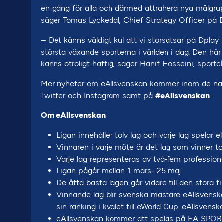
en gång för alla och därmed attrahera nya målgrup
säger Tomas Lyckedal, Chief Strategy Officer på
– Det känns väldigt kul att vi storsatsar på Dpla
största växande sporterna i världen i dag. Den 
känns otroligt häftig, säger Hanif Hosseini, spo
Mer nyheter om eAllsvenskan kommer inom de när
Twitter och Instagram samt på
#eAllsvenskan
.
Om eAllsvenskan
Ligan innehåller tolv lag och varje lag spelar
Vinnaren i varje möte är det lag som vinner 
Varje lag representeras av två-fem profession
Ligan pågår mellan 1 mars- 25 maj
De åtta bästa lagen går vidare till den stora 
Vinnande lag blir svenska mästare eAllsvensk
sin ranking i kvalet till eWorld Cup. eAllsvensk
eAllsvenskan kommer att spelas på EA SPORT