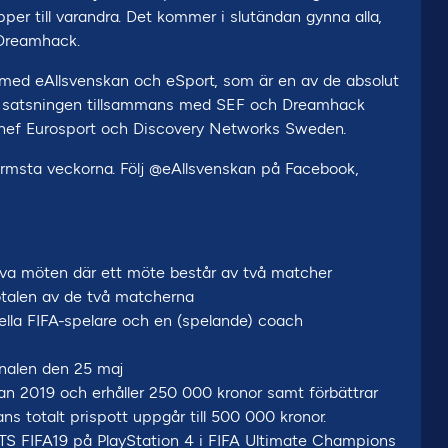
per till varandra. Det kommer i slutändan gynna alla,
 Dreamhack.
y med eAllsvenskan och eSport, som är en av de absolut
här satsningen tillsammans med SEF och Dreamhack
rtchef Eurosport och Discovery Networks Sweden.
msta veckorna. Följ @eAllsvenskan på Facebook,
 elva möten där ett möte består av två matcher
totalen av de två matcherna
ella FIFA-spelare och en (spelande) coach
finalen den 25 maj
an 2019 och erhåller 250 000 kronor samt förbättrar
ans totalt prispott uppgår till 500 000 kronor.
S FIFA19 på PlayStation 4 i FIFA Ultimate Champions