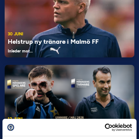
30 JUNI
Helstrup ny tränare i Malmö FF
Inleder mot…
12 JUNI
Favorit i repris för Sirius i maj
Samma vinnare som i…