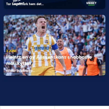
Tar Engelmark hem det…
3 JUNI
Heintz en av Allsvenskans snabbaste
målskyttar
Kvalar in på topp…