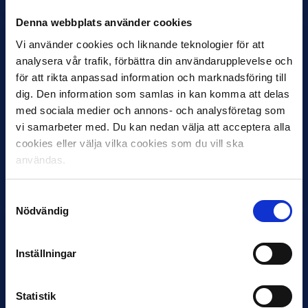
Denna webbplats använder cookies
Vi använder cookies och liknande teknologier för att
analysera vår trafik, förbättra din användarupplevelse och
för att rikta anpassad information och marknadsföring till
dig. Den information som samlas in kan komma att delas
11 JUNI
med sociala medier och annons- och analysföretag som
VM-spelare med förflutet i Allsvenskan
vi samarbeter med. Du kan nedan välja att acceptera alla
och Superettan
cookies eller välja vilka cookies som du vill ska
Bosnien & Hercegovina Armin Gigovic — Helsingborgs IF
användas.
Dennis Hadžikadunić — Malmö FF / Trelleborg FF
Elfenbenskusten…
Samtyckesval
Nödvändig
Inställningar
Statistik