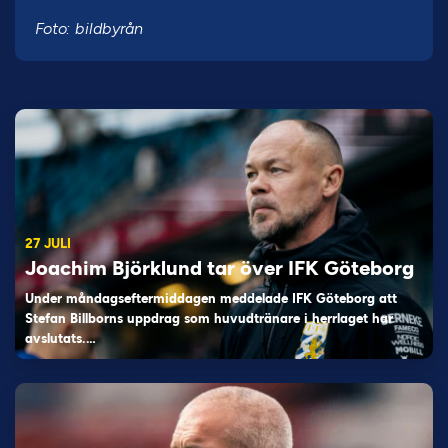
Foto: bildbyrån
27 JULI
Joachim Björklund tar över IFK Göteborg
Under måndagseftermiddagen meddelade IFK Göteborg att
Stefan Billborns uppdrag som huvudtränare i herrlaget har
avslutats.…