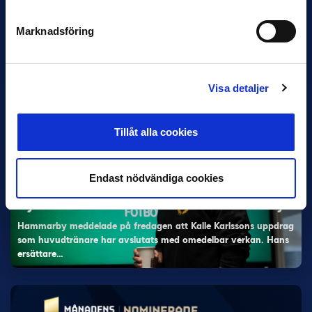
11 JUNI
Han nätade snyggast i maj: “Ett alldeles
Marknadsföring
otroligt mål”
Magnusson fick flest…
Visa detaljer
Tillåt alla cookies
Endast nödvändiga cookies
5 JUNI
Rydström ersätter Karlsson i Hammarby
Hammarby meddelade på fredagen att Kalle Karlssons uppdrag
som huvudtränare har avslutats med omedelbar verkan. Hans
ersättare…