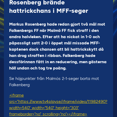
Rosenberg brände
hattrickchans i MFF-seger
Markus Rosenberg hade redan gjort två mål mot
Falkenbergs FF när Malmö FF fick straff i den
andra halvleken. Efter att ha nickat in 1-0 och
påpassligt satt 2-0 i öppet mål missade MFF-
kaptenen dock chansen att bli hattrickskytt då
han drog straffen i ribban. Falkenberg hade
dessförinnan fått in en reducering, men gästerna
höll undan och tog tre poäng.
Se höjpunkter från Malmös 2-1-seger borta mot
Falkenberg:
<iframe
src="https://www.tv4play.se/iframe/video/11982490?
width=540" width="540" height="303"
frameborder="no" scrolling="no"></iframe>