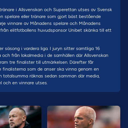
änare i Allsvenskan och Superettan utses av Svensk
 den spelare eller tränare som gjort bäst bestående
Varje vinnare av Månadens spelare och Månadens
 från elitfotbollens huvudsponsor Unibet skänka till ett
äsong i vardera liga. I juryn sitter samtliga 16
a och från lokalmedia i de samhällen där Allsvenskan
am tre finalister till utmärkelsen. Därefter får
tre finalisterna som de anser ska vinna genom en
 En totalsumma räknas sedan samman där media,
el och en vinnare utses.