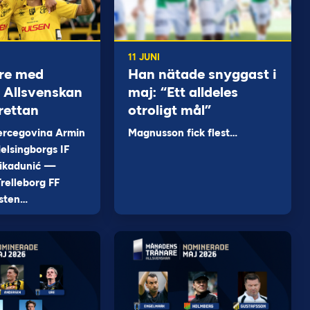
11 JUNI
re med
Han nätade snyggast i
 i Allsvenskan
maj: “Ett alldeles
rettan
otroligt mål”
ercegovina Armin
Magnusson fick flest…
elsingborgs IF
ikadunić —
relleborg FF
sten…