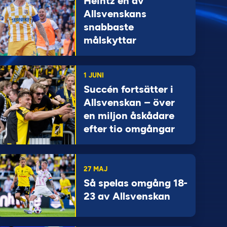
Heintz en av
Allsvenskans
snabbaste
målskyttar
1 JUNI
Succén fortsätter i
Allsvenskan – över
en miljon åskådare
efter tio omgångar
27 MAJ
Så spelas omgång 18-
23 av Allsvenskan