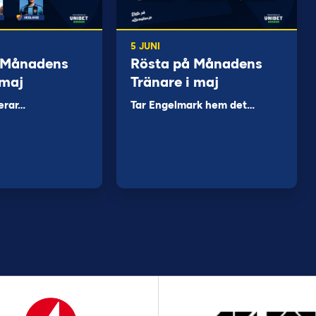
5 JUNI
 Månadens
Rösta på Månadens
 maj
Tränare i maj
erar…
Tar Engelmark hem det…