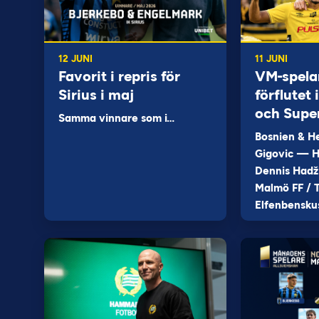
12 JUNI
11 JUNI
Favorit i repris för
VM-spela
Sirius i maj
förflutet
och Supe
Samma vinnare som i…
Bosnien & H
Gigovic — H
Dennis Hadž
Malmö FF / T
Elfenbensku