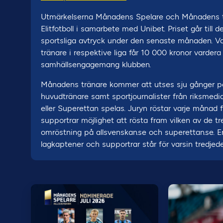
Utmärkelserna Månadens Spelare och Månadens tr
Elitfotboll i samarbete med Unibet. Priset går till
sportsliga avtryck under den senaste månaden. 
tränare i respektive liga får 10 000 kronor vardera
samhällsengagemang klubben.
Månadens tränare kommer att utses sju gånger per s
huvudtränare samt sportjournalister från riksmedi
eller Superettan spelas. Juryn röstar varje månad fr
supportrar möjlighet att rösta fram vilken av de 
omröstning på allsvenskan.se och superettan.se.
lagkaptener och supportrar står för varsin tredjed