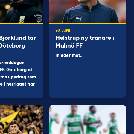
30 JUNI
jörklund tar
Helstrup ny tränare i
 Göteborg
Malmö FF
Inleder mot…
ermiddagen
FK Göteborg att
orns uppdrag som
 i herrlaget har