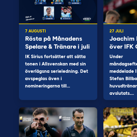
7 AUGUSTI
27 JULI
Rösta på Månadens
Joachim B
Spelare & Tränare i juli
över IFK
IK Sirius fortsätter att sätta
Under
tonen i Allsvenskan med sin
måndagseft
överlägsna serieledning. Det
meddelade I
avspeglas även i
Stefan Billb
nomineringarna till…
huvudtränare
avslutats.…