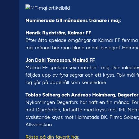
Nominerade till månadens tränare i maj:
Henrik Rydström, Kalmar FF
Efter åtta spelade omgångar är Kalmar FF femma i 
maj månad har man bland annat besegrat Hammarb
Jon Dahl Tomasson, Malmö FF
Malmö FF spelade sex matcher i maj. Den inleddes
följdes upp av fyra segrar och ett kryss. Tolv mål 
lag går på uppehåll som serieledare.
Tobias Solberg och Andreas Holmberg, Degerfor
Nykomlingen Degerfors har haft en fin månad. För
mot Djurgården, fortsatte med kryss mot IFK Norr
avslutande kryss mot Halmstads BK. Firma Solber
Allsvenskan.
Rösta på din favorit här.