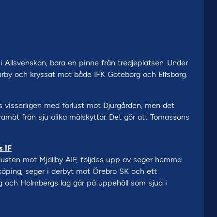
Allsvenskan, bara en pinne från tredjeplatsen. Under
y och kryssat mot både IFK Göteborg och Elfsborg.
 visserligen med förlust mot Djurgården, men det
framåt från sju olika målskyttar. Det gör att Tomassons
s IF
lusten mot Mjällby AIF, följdes upp av seger hemma
köping, seger i derbyt mot Örebro SK och ett
g och Holmbergs lag går på uppehåll som sjua i