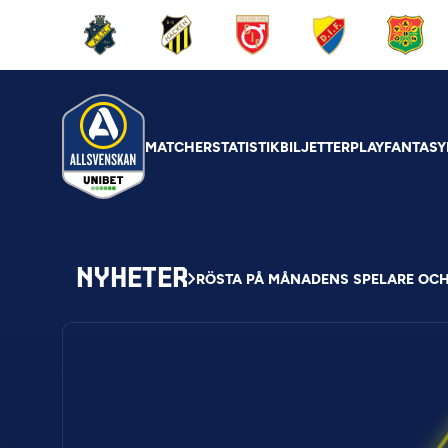
MATCHER
STATISTIK
BILJETTER
PLAY
FANTASY
NYHETER
RÖSTA PÅ MÅNADENS SPELARE OC