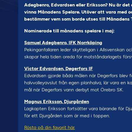
Adegbenro, Edvardsen eller Eriksson? Nu är det 
vinna Månadens Spelare. Utöver att vara med o
bestämmer vem som borde utses till Månadens 
Nominerade till månadens spelare i maj:
Samuel Adegbenro, IFK Norrköping
Pekinganfallaren leder skytteligan i Allsvenskan o
skapar hela tiden oreda för motståndarlagets försv
Victor Edvardsen, Degerfors IF
Edvardsen gjorde båda målen när Degerfors blev för
halvvolleyavslut från egen planhalva, lär vara en ka
mål när Degerfors vann derbyt mot Örebro SK.
Magnus Eriksson, Djurgården
Lagkapten Eriksson fortsätter vara bärande för Dju
för ett Djurgården som är med i toppen.
Rösta på din favorit här.