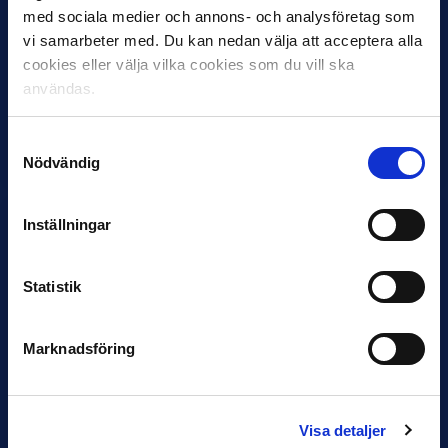
med sociala medier och annons- och analysföretag som
vi samarbeter med. Du kan nedan välja att acceptera alla
cookies eller välja vilka cookies som du vill ska
användas.
30 JUNI
Helstrup ny tränare i Malmö FF
Samtyckesval
Inleder mot…
Nödvändig
Inställningar
Statistik
Marknadsföring
12 JUNI
Favorit i repris för Sirius i maj
Samma vinnare som i…
Visa detaljer