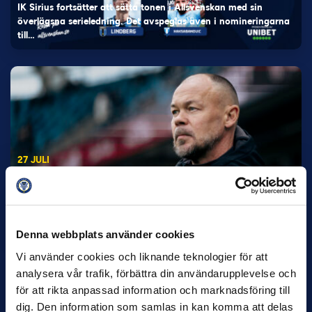
IK Sirius fortsätter att sätta tonen i Allsvenskan med sin
överlägsna serieledning. Det avspeglas även i nomineringarna
till…
27 JULI
Joachim Björklund tar över IFK Göteborg
Under måndagseftermiddagen meddelade IFK Göteborg att
Stefan Billborns uppdrag som huvudtränare i herrlaget har
avslutats.…
Denna webbplats använder cookies
Vi använder cookies och liknande teknologier för att
analysera vår trafik, förbättra din användarupplevelse och
för att rikta anpassad information och marknadsföring till
dig. Den information som samlas in kan komma att delas