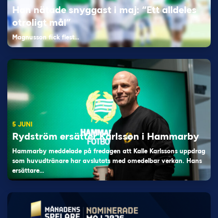
Han nätade snyggast i maj: “Ett alldeles
otroligt mål”
Magnusson fick flest…
5 JUNI
Rydström ersätter Karlsson i Hammarby
Hammarby meddelade på fredagen att Kalle Karlssons uppdrag
som huvudtränare har avslutats med omedelbar verkan. Hans
ersättare…