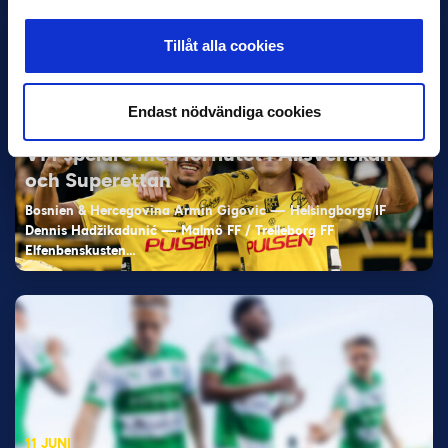
Tillåt alla cookies
Endast nödvändiga cookies
11 JUNI
VM-spelare med förflutet i Allsvenskan
och Superettan
Bosnien & Hercegovina Armin Gigovic — Helsingborgs IF
Dennis Hadžikadunić — Malmö FF / Trelleborg FF
Elfenbenskusten…
11 JUNI