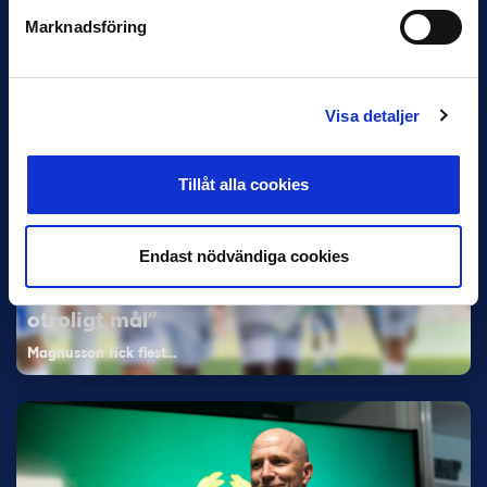
Bosnien & Hercegovina Armin Gigovic — Helsingborgs IF
Marknadsföring
Dennis Hadžikadunić — Malmö FF / Trelleborg FF
Elfenbenskusten…
Visa detaljer
Tillåt alla cookies
Endast nödvändiga cookies
11 JUNI
Han nätade snyggast i maj: “Ett alldeles
otroligt mål”
Magnusson fick flest…