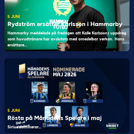
5 JUNI
Rydström ersätter Karlsson i Hammarby
Hammarby meddelade på fredagen att Kalle Karlssons uppdrag
som huvudtränare har avslutats med omedelbar verkan. Hans
ersättare…
5 JUNI
Rösta på Månadens Spelare i maj
Sirius dominerar…