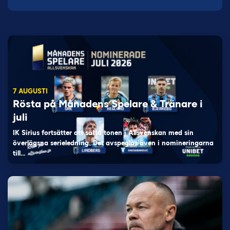
7 AUGUSTI
Rösta på Månadens Spelare & Tränare i
juli
IK Sirius fortsätter att sätta tonen i Allsvenskan med sin
överlägsna serieledning. Det avspeglas även i nomineringarna
till…