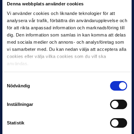
Denna webbplats använder cookies
Vi använder cookies och liknande teknologier för att
analysera vår trafik, förbättra din användarupplevelse och
för att rikta anpassad information och marknadsföring till
dig. Den information som samlas in kan komma att delas
med sociala medier och annons- och analysföretag som
vi samarbeter med. Du kan nedan välja att acceptera alla
12 JUNI
cookies eller välja vilka cookies som du vill ska
Favorit i repris för Sirius i maj
användas.
Samma vinnare som i…
Samtyckesval
Nödvändig
Inställningar
11 JUNI
VM-spelare med förflutet i Allsvenskan
Statistik
och Superettan