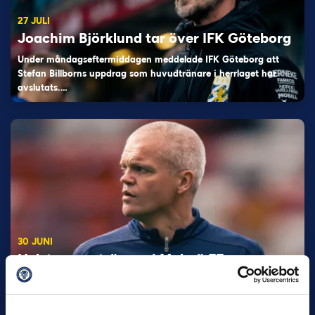
27 JULI
Joachim Björklund tar över IFK Göteborg
Under måndagseftermiddagen meddelade IFK Göteborg att
Stefan Billborns uppdrag som huvudtränare i herrlaget har
avslutats.…
30 JUNI
Helstrup ny tränare i Malmö FF
Inleder mot…