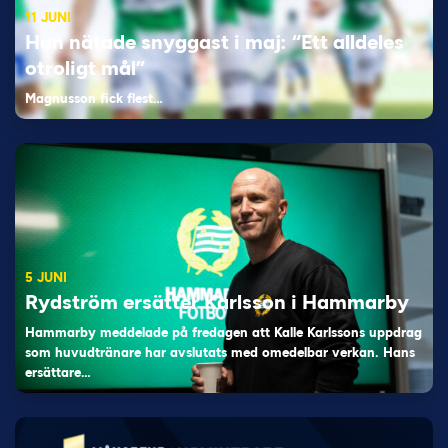
11 JUNI
Han nätade snyggast i maj: “Ett alldeles
otroligt mål”
Magnusson fick flest…
5 JUNI
Rydström ersätter Karlsson i Hammarby
Hammarby meddelade på fredagen att Kalle Karlssons uppdrag
som huvudtränare har avslutats med omedelbar verkan. Hans
ersättare…