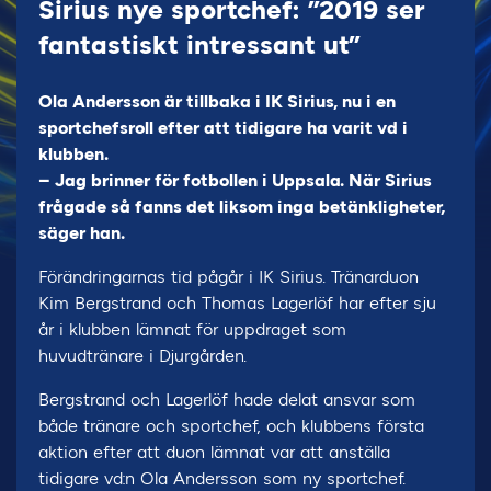
Sirius nye sportchef: ”2019 ser
fantastiskt intressant ut”
Ola Andersson är tillbaka i IK Sirius, nu i en
sportchefsroll efter att tidigare ha varit vd i
klubben.
– Jag brinner för fotbollen i Uppsala. När Sirius
frågade så fanns det liksom inga betänkligheter,
säger han.
Förändringarnas tid pågår i IK Sirius. Tränarduon
Kim Bergstrand och Thomas Lagerlöf har efter sju
år i klubben lämnat för uppdraget som
huvudtränare i Djurgården.
Bergstrand och Lagerlöf hade delat ansvar som
både tränare och sportchef, och klubbens första
aktion efter att duon lämnat var att anställa
tidigare vd:n Ola Andersson som ny sportchef.