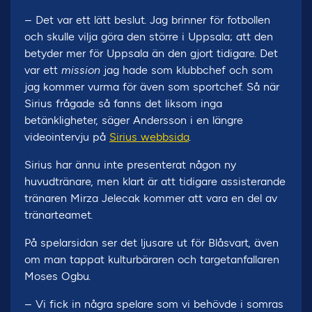
– Det var ett lätt beslut. Jag brinner för fotbollen
och skulle vilja göra den större i Uppsala; att den
betyder mer för Uppsala än den gjort tidigare. Det
var ett
mission
jag hade som klubbchef och som
jag kommer vurma för även som sportchef. Så när
Sirius frågade så fanns det liksom inga
betänkligheter, säger Andersson i en längre
videointervju på
Sirius webbsida
.
Sirius har ännu inte presenterat någon ny
huvudtränare, men klart är att tidigare assisterande
tränaren Mirza Jelecak kommer att vara en del av
tränarteamet.
På spelarsidan ser det ljusare ut för Blåsvart, även
om man tappat kulturbäraren och targetanfallaren
Moses Ogbu.
– Vi fick in några spelare som vi behövde i somras