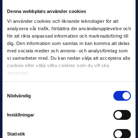
Denna webbplats använder cookies
Vi använder cookies och liknande teknologier för att
analysera vår trafik, förbättra din användarupplevelse och
för att rikta anpassad information och marknadsföring till
30 JUNI
Helstrup ny tränare i Malmö FF
dig. Den information som samlas in kan komma att delas
med sociala medier och annons- och analysföretag som
Inleder mot…
vi samarbeter med. Du kan nedan välja att acceptera alla
cookies eller välja vilka cookies som du vill ska
användas.
Samtyckesval
Nödvändig
Inställningar
12 JUNI
Favorit i repris för Sirius i maj
Statistik
Samma vinnare som i…