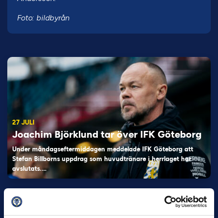
Foto: bildbyrån
27 JULI
Joachim Björklund tar över IFK Göteborg
Under måndagseftermiddagen meddelade IFK Göteborg att
Stefan Billborns uppdrag som huvudtränare i herrlaget har
avslutats.…