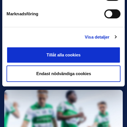
Marknadsföring
Visa detaljer
11 JUNI
VM-spelare med förflutet i Allsvenskan
Tillåt alla cookies
och Superettan
Bosnien & Hercegovina Armin Gigovic — Helsingborgs IF
Dennis Hadžikadunić — Malmö FF / Trelleborg FF
Endast nödvändiga cookies
Elfenbenskusten…