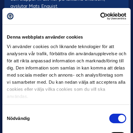
avslutar Mats Enquist.
Skulle smittläget i Sverige öka under pågående
process så backar elitfotbollen de steg på trappan
som är nödvändiga.
Denna webbplats använder cookies
Läs Svensk Elitfotbolls Öppningsplan för återgång
Vi använder cookies och liknande teknologier för att
till publik här
.
analysera vår trafik, förbättra din användarupplevelse och
för att rikta anpassad information och marknadsföring till
FOTO: Bildbyrån
dig. Den information som samlas in kan komma att delas
med sociala medier och annons- och analysföretag som
vi samarbeter med. Du kan nedan välja att acceptera alla
cookies eller välja vilka cookies som du vill ska
användas.
Samtyckesval
Nödvändig
7 AUGUSTI
Rösta på Månadens Spelare & Tränare i