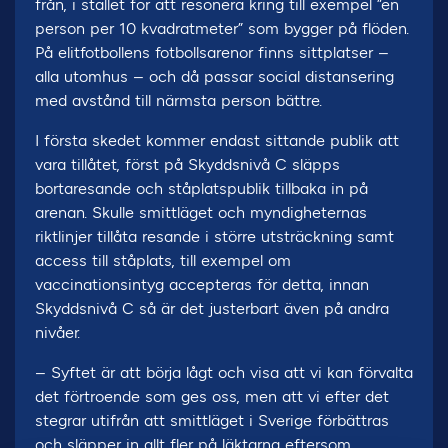
från, i stället för att resonera kring till exempel ”en
person per 10 kvadratmeter” som bygger på flöden.
På elitfotbollens fotbollsarenor finns sittplatser –
alla utomhus – och då passar social distansering
med avstånd till närmsta person bättre.
I första skedet kommer endast sittande publik att
vara tillåtet, först på Skyddsnivå C släpps
bortaresande och ståplatspublik tillbaka in på
arenan. Skulle smittläget och myndigheternas
riktlinjer tillåta resande i större utsträckning samt
access till ståplats, till exempel om
vaccinationsintyg accepteras för detta, innan
Skyddsnivå C så är det justerbart även på andra
nivåer.
– Syftet är att börja lågt och visa att vi kan förvalta
det förtroende som ges oss, men att vi efter det
stegrar utifrån att smittläget i Sverige förbättras
och släpper in allt fler på läktarna eftersom,