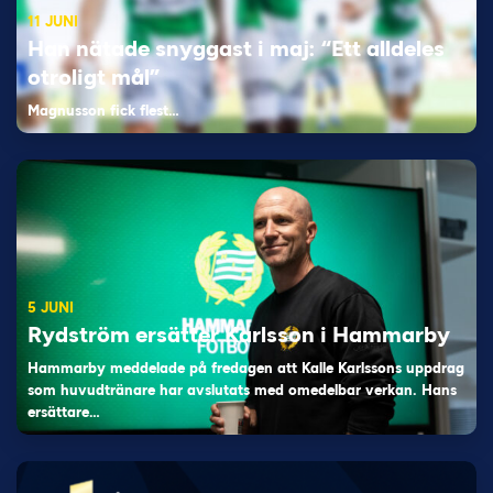
11 JUNI
Han nätade snyggast i maj: “Ett alldeles
otroligt mål”
Magnusson fick flest…
5 JUNI
Rydström ersätter Karlsson i Hammarby
Hammarby meddelade på fredagen att Kalle Karlssons uppdrag
som huvudtränare har avslutats med omedelbar verkan. Hans
ersättare…