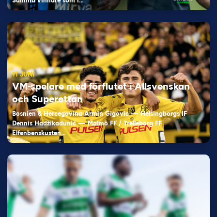
Samma vinnare som i…
11 JUNI
VM-spelare med förflutet i Allsvenskan
och Superettan
Bosnien & Hercegovina Armin Gigovic — Helsingborgs IF
Dennis Hadžikadunić — Malmö FF / Trelleborg FF
Elfenbenskusten…