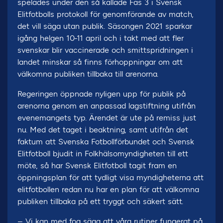
spelades under den så kallade Fas 3 i Svensk
Elitfotbolls protokoll för genomförande av match,
det vill säga utan publik. Säsongen 2021 sparkar
igång helgen 10-11 april och i takt med att fler
svenskar blir vaccinerade och smittspridningen i
landet minskar så finns förhoppningar om att
välkomna publiken tillbaka till arenorna.
Regeringen öppnade nyligen upp för publik på
arenorna genom en anpassad lagstiftning utifrån
evenemangets typ. Ärendet är ute på remiss just
nu. Med det taget i beaktning, samt utifrån det
faktum att Svenska Fotbollförbundet och Svensk
Elitfotboll bjudit in Folkhälsomyndigheten till ett
möte, så har Svensk Elitfotboll tagit fram en
öppningsplan för att tydligt visa myndigheterna att
elitfotbollen redan nu har en plan för att välkomna
publiken tillbaka på ett tryggt och säkert sätt.
– Vi kan med fog säga att våra rutiner fungerat på