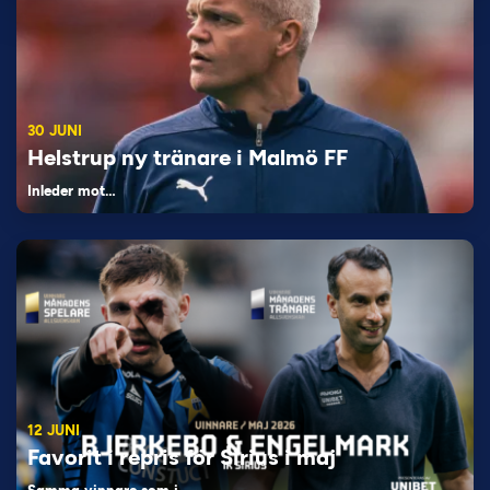
30 JUNI
Helstrup ny tränare i Malmö FF
Inleder mot…
12 JUNI
Favorit i repris för Sirius i maj