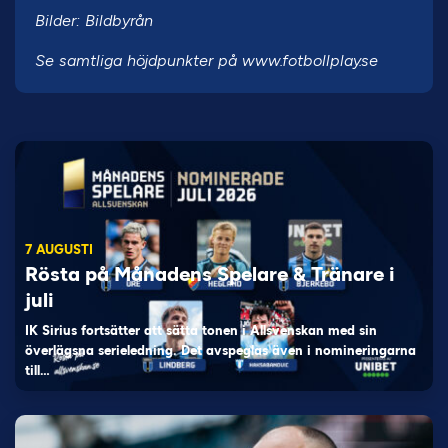
Bilder: Bildbyrån
Se samtliga höjdpunkter på www.fotbollplay.se
7 AUGUSTI
Rösta på Månadens Spelare & Tränare i
juli
IK Sirius fortsätter att sätta tonen i Allsvenskan med sin
överlägsna serieledning. Det avspeglas även i nomineringarna
till…