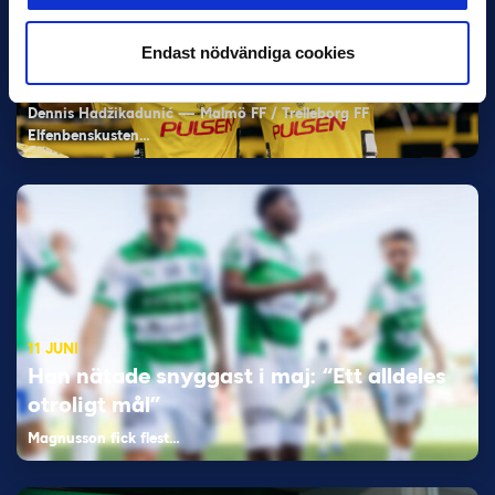
11 JUNI
VM-spelare med förflutet i Allsvenskan
Endast nödvändiga cookies
och Superettan
Bosnien & Hercegovina Armin Gigovic — Helsingborgs IF
Dennis Hadžikadunić — Malmö FF / Trelleborg FF
Elfenbenskusten…
11 JUNI
Han nätade snyggast i maj: “Ett alldeles
otroligt mål”
Magnusson fick flest…