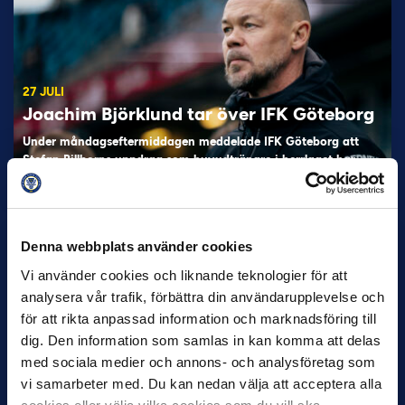
27 JULI
Joachim Björklund tar över IFK Göteborg
Under måndagseftermiddagen meddelade IFK Göteborg att
Stefan Billborns uppdrag som huvudtränare i herrlaget har
avslutats.…
Denna webbplats använder cookies
Vi använder cookies och liknande teknologier för att
analysera vår trafik, förbättra din användarupplevelse och
för att rikta anpassad information och marknadsföring till
dig. Den information som samlas in kan komma att delas
med sociala medier och annons- och analysföretag som
30 JUNI
vi samarbeter med. Du kan nedan välja att acceptera alla
Helstrup ny tränare i Malmö FF