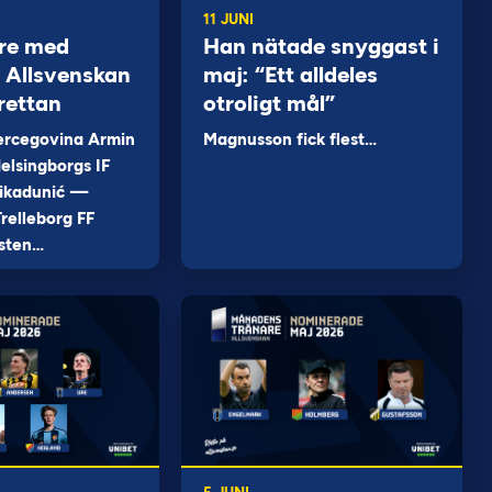
11 JUNI
re med
Han nätade snyggast i
 i Allsvenskan
maj: “Ett alldeles
rettan
otroligt mål”
ercegovina Armin
Magnusson fick flest…
elsingborgs IF
ikadunić —
relleborg FF
sten…