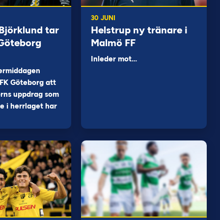
30 JUNI
jörklund tar
Helstrup ny tränare i
 Göteborg
Malmö FF
Inleder mot…
ermiddagen
FK Göteborg att
orns uppdrag som
 i herrlaget har