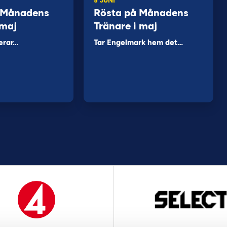
5 JUNI
 Månadens
Rösta på Månadens
 maj
Tränare i maj
erar…
Tar Engelmark hem det…