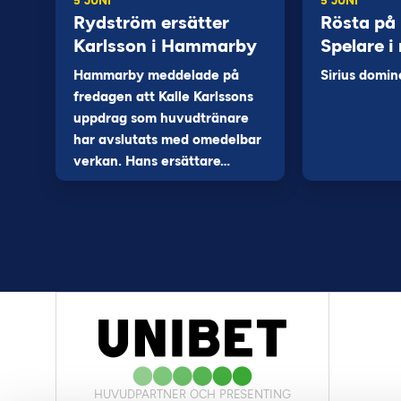
5 JUNI
5 JUNI
Rydström ersätter
Rösta på
Karlsson i Hammarby
Spelare i
Hammarby meddelade på
Sirius domin
fredagen att Kalle Karlssons
uppdrag som huvudtränare
har avslutats med omedelbar
verkan. Hans ersättare…
HUVUDPARTNER OCH PRESENTING