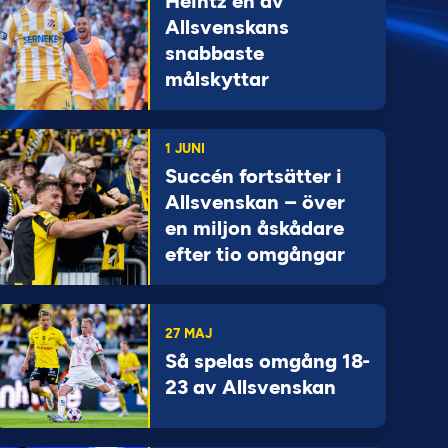
Heintz en av
Allsvenskans
snabbaste
målskyttar
1 JUNI
Succén fortsätter i
Allsvenskan – över
en miljon åskådare
efter tio omgångar
27 MAJ
Så spelas omgång 18-
23 av Allsvenskan