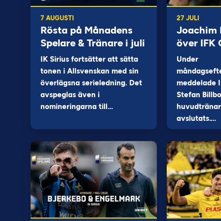
7 AUGUSTI
27 JULI
Rösta på Månadens
Joachim B
Spelare & Tränare i juli
över IFK
IK Sirius fortsätter att sätta
Under
tonen i Allsvenskan med sin
måndagseft
överlägsna serieledning. Det
meddelade I
avspeglas även i
Stefan Billb
nomineringarna till…
huvudtränare
avslutats.…