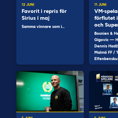
12 JUNI
11 JUNI
Favorit i repris för
VM-spela
Sirius i maj
förflutet
och Supe
Samma vinnare som i…
Bosnien & H
Gigovic — H
Dennis Hadž
Malmö FF / T
Elfenbensku