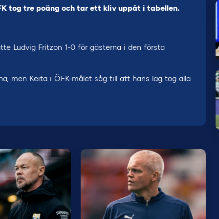
 tog tre poäng och tar ett kliv uppåt i tabellen.
tte Ludvig Fritzon 1-0 för gästerna i den första
na, men Keita i ÖFK-målet såg till att hans lag tog alla