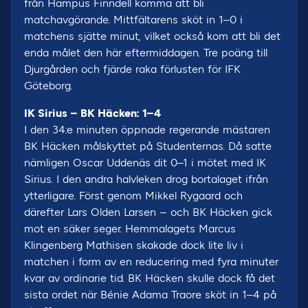
från Hampus Finndell komma att bli
matchavgörande. Mittfältarens sköt in 1–0 i
matchens sjätte minut, vilket också kom att bli det
enda målet den här eftermiddagen. Tre poäng till
Djurgården och fjärde raka förlusten för IFK
Göteborg.
IK Sirius – BK Häcken: 1–4
I den 34:e minuten öppnade regerande mästaren
BK Häcken målskyttet på Studenternas. Då satte
nämligen Oscar Uddenäs dit 0–1 i mötet med IK
Sirius. I den andra halvleken drog bortalaget ifrån
ytterligare. Först genom Mikkel Rygaard och
därefter Lars Olden Larsen – och BK Häcken gick
mot en säker seger. Hemmalagets Marcus
Klingenberg Mathisen skakade dock lite liv i
matchen i form av en reducering med fyra minuter
kvar av ordinarie tid. BK Häcken skulle dock få det
sista ordet när Bénie Adama Traore sköt in 1–4 på