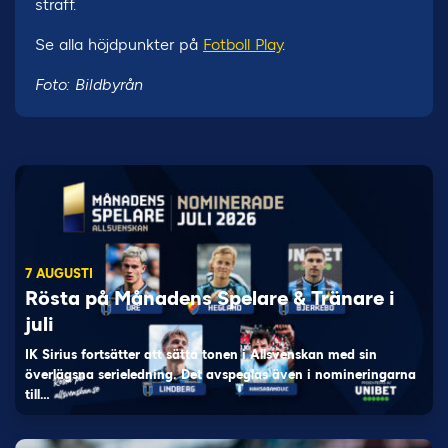
straff.
Se alla höjdpunkter på
Fotboll Play
.
Foto: Bildbyrån
7 AUGUSTI
Rösta på Månadens Spelare & Tränare i
juli
IK Sirius fortsätter att sätta tonen i Allsvenskan med sin
överlägsna serieledning. Det avspeglas även i nomineringarna
till…