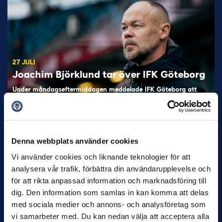
27 JULI
Joachim Björklund tar över IFK Göteborg
Under måndagseftermiddagen meddelade IFK Göteborg att
Stefan Billborns uppdrag som huvudtränare i herrlaget har
avslutats.…
Denna webbplats använder cookies
Vi använder cookies och liknande teknologier för att
analysera vår trafik, förbättra din användarupplevelse och
för att rikta anpassad information och marknadsföring till
dig. Den information som samlas in kan komma att delas
med sociala medier och annons- och analysföretag som
vi samarbeter med. Du kan nedan välja att acceptera alla
30 JUNI