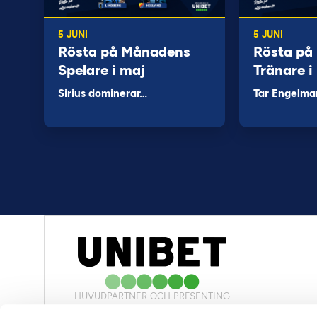
5 JUNI
5 JUNI
Rösta på Månadens
Rösta på
Spelare i maj
Tränare i
Sirius dominerar…
Tar Engelma
HUVUDPARTNER OCH PRESENTING
PARTNER