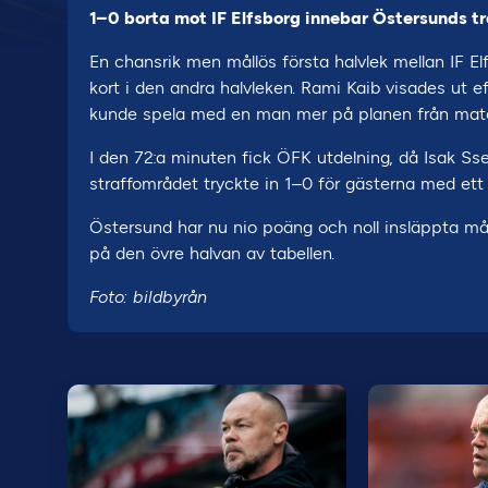
1–0 borta mot IF Elfsborg innebar Östersunds tr
En chansrik men mållös första halvlek mellan IF El
kort i den andra halvleken. Rami Kaib visades ut e
kunde spela med en man mer på planen från mat
I den 72:a minuten fick ÖFK utdelning, då Isak Sse
straffområdet tryckte in 1–0 för gästerna med ett 
Östersund har nu nio poäng och noll insläppta mål 
på den övre halvan av tabellen.
Foto: bildbyrån