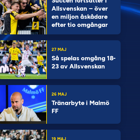
Succén fortsätter i
Allsvenskan – över
en miljon åskådare
efter tio omgångar
27 MAJ
Så spelas omgång 18-
23 av Allsvenskan
26 MAJ
Tränarbyte i Malmö
FF
19 MAJ