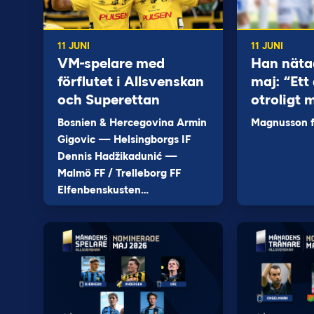
11 JUNI
11 JUNI
VM-spelare med
Han näta
förflutet i Allsvenskan
maj: “Ett 
och Superettan
otroligt 
Bosnien & Hercegovina Armin
Magnusson fi
Gigovic — Helsingborgs IF
Dennis Hadžikadunić —
Malmö FF / Trelleborg FF
Elfenbenskusten…