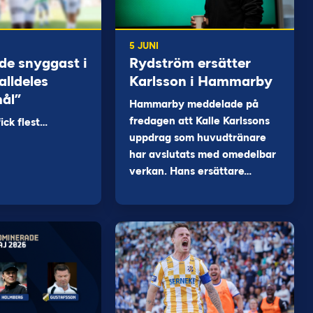
5 JUNI
de snyggast i
Rydström ersätter
alldeles
Karlsson i Hammarby
mål”
Hammarby meddelade på
fredagen att Kalle Karlssons
ck flest…
uppdrag som huvudtränare
har avslutats med omedelbar
verkan. Hans ersättare…