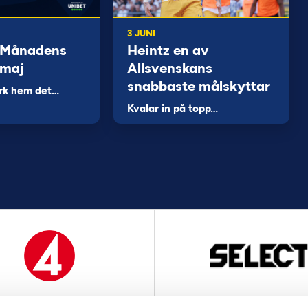
3 JUNI
 Månadens
Heintz en av
 maj
Allsvenskans
snabbaste målskyttar
rk hem det…
Kvalar in på topp…
MEDIAPARTNER
OFFICIELL LEVERANTÖ