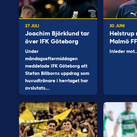
27 JULI
30 JUNI
Joachim Björklund tar
Helstrup 
över IFK Göteborg
Malmö F
Under
Inleder mot
måndagseftermiddagen
meddelade IFK Göteborg att
Stefan Billborns uppdrag som
huvudtränare i herrlaget har
avslutats.…