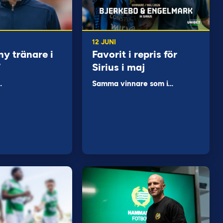
12 JUNI
ny tränare i
Favorit i repris för
F
Sirius i maj
…
Samma vinnare som i…