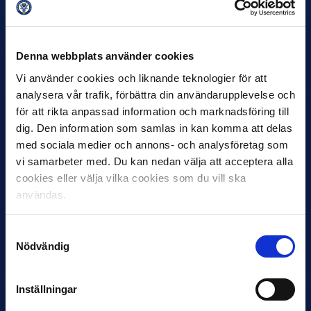
12 JUNI
Favorit i repris för Sirius i maj
Denna webbplats använder cookies
Samma vinnare som i…
Vi använder cookies och liknande teknologier för att
analysera vår trafik, förbättra din användarupplevelse och
för att rikta anpassad information och marknadsföring till
dig. Den information som samlas in kan komma att delas
med sociala medier och annons- och analysföretag som
vi samarbeter med. Du kan nedan välja att acceptera alla
11 JUNI
cookies eller välja vilka cookies som du vill ska
VM-spelare med förflutet i Allsvenskan
användas.
och Superettan
Bosnien & Hercegovina Armin Gigovic — Helsingborgs IF
Samtyckesval
Dennis Hadžikadunić — Malmö FF / Trelleborg FF
Nödvändig
Elfenbenskusten…
Inställningar