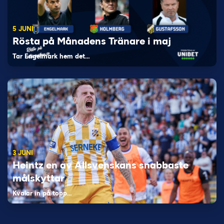
5 JUNI
Rösta på Månadens Tränare i maj
Tar Engelmark hem det…
3 JUNI
Heintz en av Allsvenskans snabbaste
målskyttar
Kvalar in på topp…