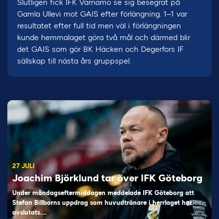
Slutligen fick IFK Värnamo se sig besegrat på
Gamla Ullevi mot GAIS efter förlängning. 1–1 var
resultatet efter full tid men väl i förlängningen
kunde hemmalaget göra två mål och därmed blir
det GAIS som gör BK Häcken och Degerfors IF
sällskap till nästa års gruppspel.
27 JULI
Joachim Björklund tar över IFK Göteborg
Under måndagseftermiddagen meddelade IFK Göteborg att
Stefan Billborns uppdrag som huvudtränare i herrlaget har
avslutats.…