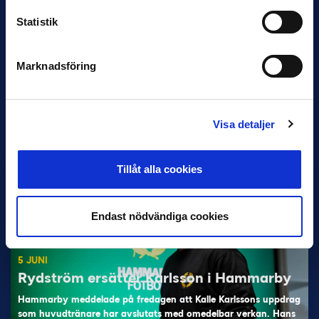
Statistik
Marknadsföring
11 JUNI
Han nätade snyggast i maj: “Ett alldeles
otroligt mål”
Visa detaljer
Magnusson fick flest…
Tillåt alla cookies
Endast nödvändiga cookies
5 JUNI
Rydström ersätter Karlsson i Hammarby
Hammarby meddelade på fredagen att Kalle Karlssons uppdrag
som huvudtränare har avslutats med omedelbar verkan. Hans