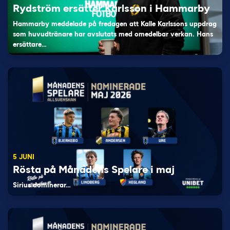
Rydström ersätter Karlsson i Hammarby
Hammarby meddelade på fredagen att Kalle Karlssons uppdrag
som huvudtränare har avslutats med omedelbar verkan. Hans
ersättare…
5 JUNI
Rösta på Månadens Spelare i maj
Sirius dominerar…