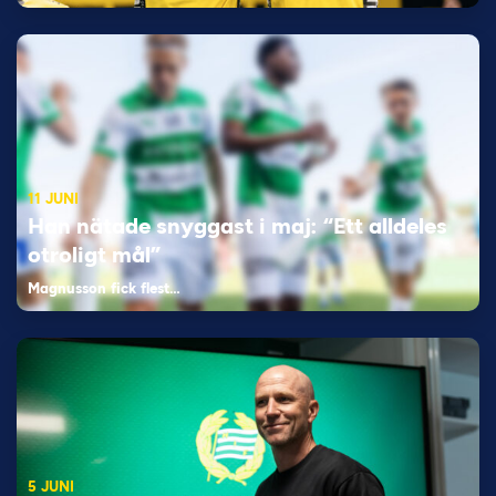
11 JUNI
Han nätade snyggast i maj: “Ett alldeles
otroligt mål”
Magnusson fick flest…
5 JUNI