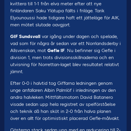
kvittera till 1-1 från elva meter efter att nye
finländaren Saku Ylätupa fällts i friläge. Tarik
Elyounoussi hade tidigare haft ett jätteläge för AIK,
men mötet slutade oavgjort.
GIF Sundsvall
var igång under dagen och spelade,
vad som för några år sedan var ett Norrlandsderby i
Allsvenskan, mot
Gefle IF
. Nu befinner sig Gefle i
division 1, men trots divisionsskillnaderna och en
utvisning för Norrettan-laget blev resultatet relativt
jämnt.
Efter 0-0 i halvtid tog Giffarna ledningen genom
unge anfallaren Albin Palmlöf i inledningen av den
andra halvleken. Mittfältsmotorn David Batanero
visade sedan upp hela registret av spelförståelse
och teknik då han sköt in 2-0 från halva planen
över en allt för optimistiskt placerad Gefle-målvakt.
Gästerna stack sedan upp med en reducering till 2-