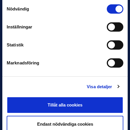
Samtyckesval
Under måndagseftermiddagen meddelade IFK Göteborg att
Nödvändig
Stefan Billborns uppdrag som huvudtränare i herrlaget har
avslutats.…
Inställningar
Statistik
Marknadsföring
30 JUNI
Visa detaljer
Helstrup ny tränare i Malmö FF
Inleder mot…
Tillåt alla cookies
Endast nödvändiga cookies