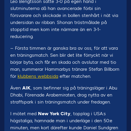
Leo Bengtsson satte 3-0 på egen hand i
slutminuterna då han avancerade förbi sin
försvarare och skickade in bollen stenhårt i nät via
undersidan av ribban. Shonan tröstmålade på
stopptid men kom inte närmare än en 3-1-
reducering.
– Första timmen är ganska bra av oss, för att vara
en träningsmatch. Sen blir det lite förryckt när vi
börjar byta, och får en skada och avslutar med tio
man, summerar Hammarbys tränare Stefan Billborn
för
klubbens webbsida
efter matchen.
Även
AIK
, som befinner sig på träningsläger i Abu
Dhabi, Förenade Arabemiraten, drog nytta av en
straffspark i sin träningsmatch under fredagen.
I mötet med
New York City
, topplag i USA:s
högstaliga, hamnade man i underläge i den 50:e
minuten, men kort därefter kunde Daniel Sundgren