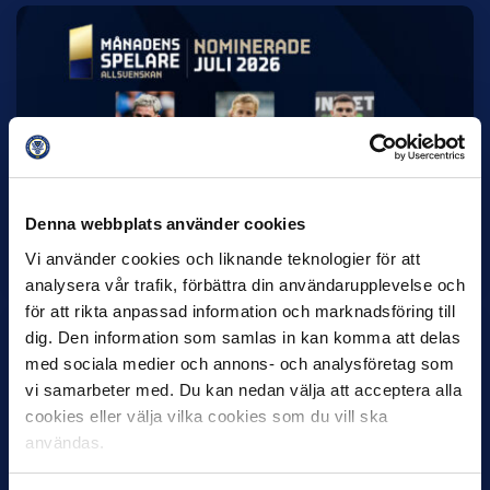
7 AUGUSTI
Rösta på Månadens Spelare & Tränare i
juli
IK Sirius fortsätter att sätta tonen i Allsvenskan med sin
Denna webbplats använder cookies
överlägsna serieledning. Det avspeglas även i nomineringarna
till…
Vi använder cookies och liknande teknologier för att
analysera vår trafik, förbättra din användarupplevelse och
för att rikta anpassad information och marknadsföring till
dig. Den information som samlas in kan komma att delas
med sociala medier och annons- och analysföretag som
vi samarbeter med. Du kan nedan välja att acceptera alla
cookies eller välja vilka cookies som du vill ska
användas.
27 JULI
Joachim Björklund tar över IFK Göteborg