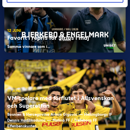
12 JUNI
Favorit i repris för Sirius i maj
Samma vinnare som i…
11 JUNI
VM-spelare med förflutet i Allsvenskan
och Superettan
Bosnien & Hercegovina Armin Gigovic — Helsingborgs IF
Dennis Hadžikadunić — Malmö FF / Trelleborg FF
Elfenbenskusten…