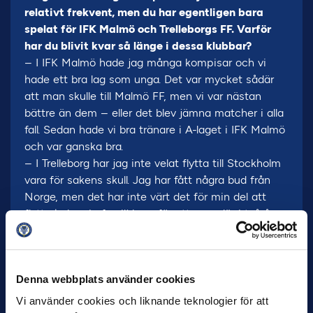
relativt frekvent, men du har egentligen bara
spelat för IFK Malmö och Trelleborgs FF. Varför
har du blivit kvar så länge i dessa klubbar?
– I IFK Malmö hade jag många kompisar och vi
hade ett bra lag som unga. Det var mycket sådär
att man skulle till Malmö FF, men vi var nästan
bättre än dem – eller det blev jämna matcher i alla
fall. Sedan hade vi bra tränare i A-laget i IFK Malmö
och var ganska bra.
– I Trelleborg har jag inte velat flytta till Stockholm
vara för sakens skull. Jag har fått några bud från
Norge, men det har inte värt det för min del att
flytta hela min familj bara för att vara där i två år
och sedan flytta tillbaka. Därför har jag stannat här.
När ni var nere i division 1 för några år sedan,
hade du trott då att ni skulle befinna er i
Denna webbplats använder cookies
Allsvenskan nu?
Vi använder cookies och liknande teknologier för att
– Nä, inte Allsvenskan kanske. Men jag vet att vi