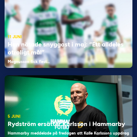
11 JUNI
Han nätade snyggast i maj: “Ett alldeles
otroligt mål”
Magnusson fick flest…
5 JUNI
Rydström ersätter Karlsson i Hammarby
Hammarby meddelade på fredagen att Kalle Karlssons uppdrag