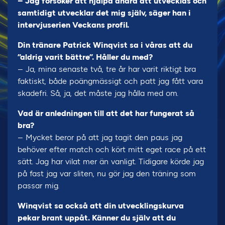
– Jag försöker att hjälpa andra att utvecklas och
samtidigt utvecklar det mig själv, säger han i
intervjuserien Veckans profil.
Din tränare Patrick Winqvist sa i våras att du
”aldrig varit bättre”. Håller du med?
– Ja, mina senaste två, tre år har varit riktigt bra
faktiskt, både poängmässigt och patt jag fått vara
skadefri. Så, ja, det måste jag hålla med om.
Vad är anledningen till att det har fungerat så
bra?
– Mycket beror på att jag tagit den paus jag
behöver efter match och kört mitt eget race på ett
sätt. Jag har vilat mer än vanligt. Tidigare körde jag
på fast jag var sliten, nu gör jag den träning som
passar mig.
Winqvist sa också att din utvecklingskurva
pekar brant uppåt. Känner du själv att du