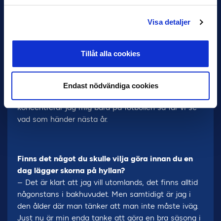
funkar inte så i Allsvenskan – här smäller det
ganska snabbt om man gör ett misstag.
Visa detaljer
Hur ser du på din framtid annars de kommande
åren?
Tillåt alla cookies
– Det beror lite på om vi trillar ur det här året eller
stannar kvar i Allsvenskan. Jag har jobbat lite de
senaste åren, men det går inte i Allsvenskan för
Endast nödvändiga cookies
egen del. Det blir för mycket. Så just nu
koncentrerar jag mig bara på fotbollen så får vi se
vad som händer nästa år.
Finns det något du skulle vilja göra innan du en
dag lägger skorna på hyllan?
– Det är klart att jag vill utomlands, det finns alltid
någonstans i bakhuvudet. Men samtidigt är jag i
den ålder där man tänker att man inte måste iväg.
Just nu är min enda tanke att göra en bra säsong i