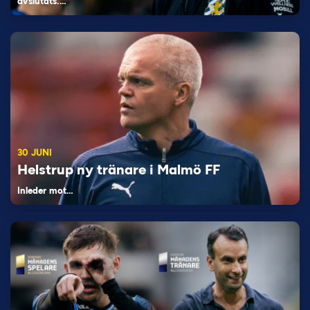
avslutats.…
30 JUNI
Helstrup ny tränare i Malmö FF
Inleder mot…