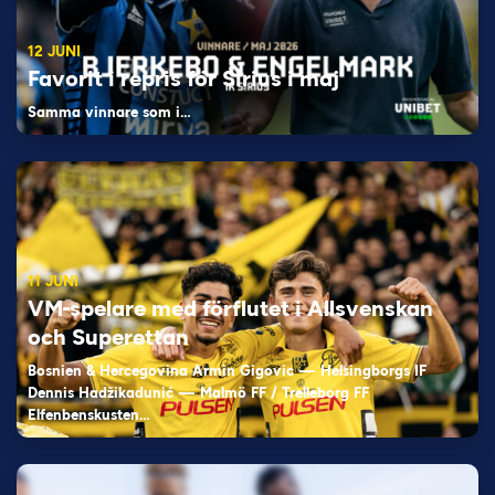
12 JUNI
Favorit i repris för Sirius i maj
Samma vinnare som i…
11 JUNI
VM-spelare med förflutet i Allsvenskan
och Superettan
Bosnien & Hercegovina Armin Gigovic — Helsingborgs IF
Dennis Hadžikadunić — Malmö FF / Trelleborg FF
Elfenbenskusten…