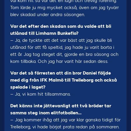
väl kom hit så var det en lugn och trevlig förening.
Tom lärde ju mig mycket också, även om jag tyvärr
blev skadad under andra säsongen.
Var det efter den skadan som du valde att bli
utlånad till Limhamn Bunkeflo?
– Ja, de tyckte att det var bäst att jag skulle bli
utlånad för att få speltid, jag hade ju varit borta i
ett år. Jag tog steget dit, gjorde en bra säsong och
kom tillbaka. Och jag har varit här sedan dess.
Var det så förresten att din bror Daniel följde
med dig från IFK Malmö till Trelleborg och också
spelade i laget?
– Ja, vi kom hit tillsammans.
Det känns inte jättevanligt att två bröder tar
samma steg inom elitfotbollen…
– Jag kommer ihåg att jag var klar ganska tidigt för
Trelleborg, vi hade börjat prata redan på sommaren.