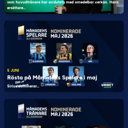
som huvudtränare har avslutats med omedelbar verkan. Hans
ersättare…
5 JUNI
Rösta på Månadens Spelare i maj
Sirius dominerar…