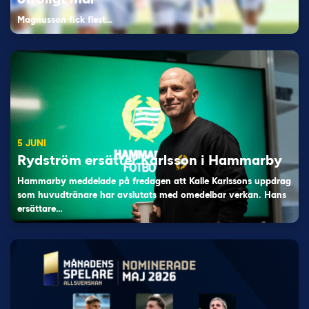
Magnusson fick flest…
5 JUNI
Rydström ersätter Karlsson i Hammarby
Hammarby meddelade på fredagen att Kalle Karlssons uppdrag
som huvudtränare har avslutats med omedelbar verkan. Hans
ersättare…