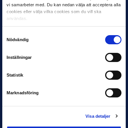
vi samarbeter med. Du kan nedan välja att acceptera alla
cookies eller välja vilka cookies som du vill ska
30 JUNI
användas.
Helstrup ny tränare i Malmö FF
Inleder mot…
Samtyckesval
Nödvändig
Inställningar
Statistik
12 JUNI
Marknadsföring
Favorit i repris för Sirius i maj
Samma vinnare som i…
Visa detaljer