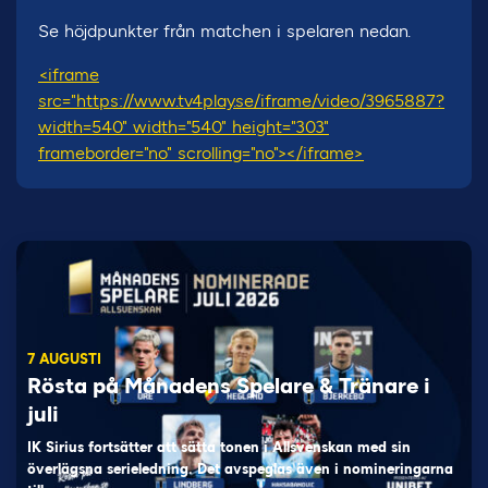
Se höjdpunkter från matchen i spelaren nedan.
<iframe
src="https://www.tv4play.se/iframe/video/3965887?
width=540" width="540" height="303"
frameborder="no" scrolling="no"></iframe>
7 AUGUSTI
Rösta på Månadens Spelare & Tränare i
juli
IK Sirius fortsätter att sätta tonen i Allsvenskan med sin
överlägsna serieledning. Det avspeglas även i nomineringarna