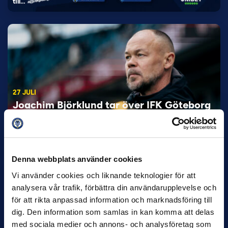
till…
27 JULI
Joachim Björklund tar över IFK Göteborg
Under måndagseftermiddagen meddelade IFK Göteborg att
Stefan Billborns uppdrag som huvudtränare i herrlaget har
avslutats.…
Denna webbplats använder cookies
Vi använder cookies och liknande teknologier för att
analysera vår trafik, förbättra din användarupplevelse och
för att rikta anpassad information och marknadsföring till
dig. Den information som samlas in kan komma att delas
med sociala medier och annons- och analysföretag som