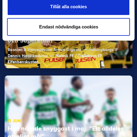
Tillåt alla cookies
11 JUNI
Endast nödvändiga cookies
VM-spelare med förflutet i Allsvenskan
och Superettan
Bosnien & Hercegovina Armin Gigovic — Helsingborgs IF
Dennis Hadžikadunić — Malmö FF / Trelleborg FF
Elfenbenskusten…
11 JUNI
Han nätade snyggast i maj: “Ett alldeles
otroligt mål”