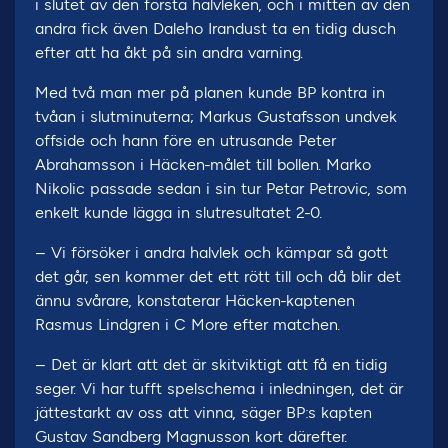
i slutet av den första halvleken, och i mitten av den
andra fick även Daleho Irandust ta en tidig dusch
efter att ha åkt på sin andra varning.
Med två man mer på planen kunde BP kontra in
tvåan i slutminuterna; Markus Gustafsson undvek
offside och hann före en utrusande Peter
Abrahamsson i Häcken-målet till bollen. Marko
Nikolic passade sedan i sin tur Petar Petrovic, som
enkelt kunde lägga in slutresultatet 2-0.
– Vi försöker i andra halvlek och kämpar så gott
det går, sen kommer det ett rött till och då blir det
ännu svårare, konstaterar Häcken-kaptenen
Rasmus Lindgren i C More efter matchen.
– Det är klart att det är skitviktigt att få en tidig
seger. Vi har tufft spelschema i inledningen, det är
jättestarkt av oss att vinna, säger BP:s kapten
Gustav Sandberg Magnusson kort därefter.