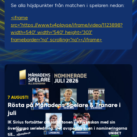
Se alla höjdpunkter från matchen i spelaren nedan:
<iframe
src="https://www.tv4play.se/iframe/video/1123898?
width=540" width="540" height="303"
frameborder="no" scrolling="no"></iframe>
7 AUGUSTI
Rösta på Månadens Spelare & Tränare i
juli
IK Sirius fortsätter att sätta tonen i Allsvenskan med sin
överlägsna serieledning. Det avspeglas även i nomineringarna
till…