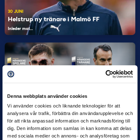
30 JUNI
Helstrup ny tränare i Malmö FF
Inleder mot…
Denna webbplats använder cookies
12 JUNI
Favorit i repris för Sirius i maj
Vi använder cookies och liknande teknologier för att
analysera vår trafik, förbättra din användarupplevelse och
Samma vinnare som i…
för att rikta anpassad information och marknadsföring till
dig. Den information som samlas in kan komma att delas
med sociala medier och annons- och analysföretag som