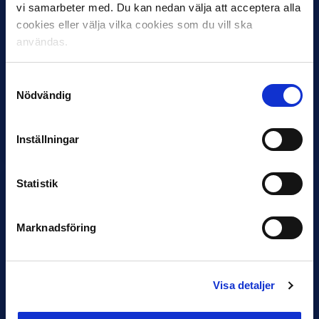
vi samarbeter med. Du kan nedan välja att acceptera alla
cookies eller välja vilka cookies som du vill ska
användas.
11 JUNI
VM-spelare med förflutet i Allsvenskan
Samtyckesval
och Superettan
Nödvändig
Bosnien & Hercegovina Armin Gigovic — Helsingborgs IF
Dennis Hadžikadunić — Malmö FF / Trelleborg FF
Elfenbenskusten…
Inställningar
Statistik
Marknadsföring
11 JUNI
Visa detaljer
Han nätade snyggast i maj: “Ett alldeles
otroligt mål”