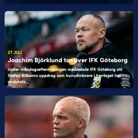
27 JULI
Joachim Björklund tar över IFK Göteborg
Under måndagseftermiddagen meddelade IFK Göteborg att
Stefan Billborns uppdrag som huvudtränare i herrlaget har
avslutats.…