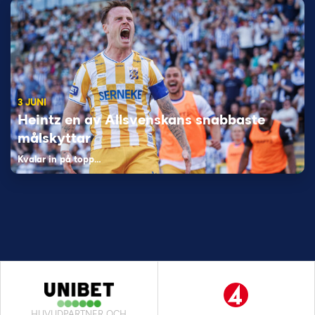
3 JUNI
Heintz en av Allsvenskans snabbaste
målskyttar
Kvalar in på topp…
HUVUDPARTNER OCH