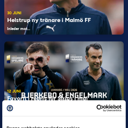
30 JUNI
Helstrup ny tränare i Malmö FF
Inleder mot…
12 JUNI
Favorit i repris för Sirius i maj
Samma vinnare som i…