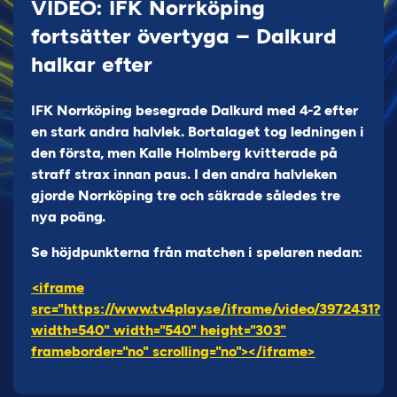
VIDEO: IFK Norrköping
fortsätter övertyga – Dalkurd
halkar efter
IFK Norrköping besegrade Dalkurd med 4-2 efter
en stark andra halvlek. Bortalaget tog ledningen i
den första, men Kalle Holmberg kvitterade på
straff strax innan paus. I den andra halvleken
gjorde Norrköping tre och säkrade således tre
nya poäng.
Se höjdpunkterna från matchen i spelaren nedan:
<iframe
src="https://www.tv4play.se/iframe/video/3972431?
width=540" width="540" height="303"
frameborder="no" scrolling="no"></iframe>