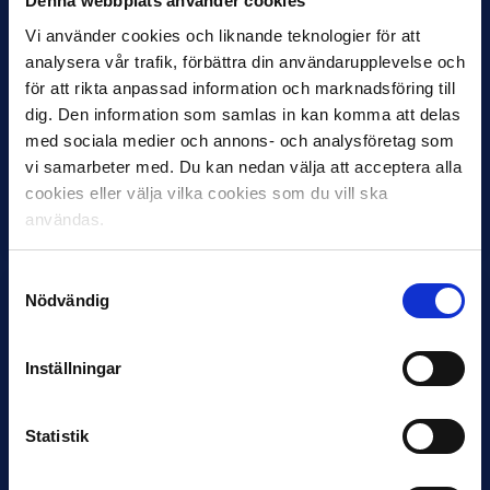
Denna webbplats använder cookies
Vi använder cookies och liknande teknologier för att
analysera vår trafik, förbättra din användarupplevelse och
för att rikta anpassad information och marknadsföring till
11 JUNI
VM-spelare med förflutet i Allsvenskan
dig. Den information som samlas in kan komma att delas
och Superettan
med sociala medier och annons- och analysföretag som
vi samarbeter med. Du kan nedan välja att acceptera alla
Bosnien & Hercegovina Armin Gigovic — Helsingborgs IF
cookies eller välja vilka cookies som du vill ska
Dennis Hadžikadunić — Malmö FF / Trelleborg FF
användas.
Elfenbenskusten…
Samtyckesval
Nödvändig
Inställningar
11 JUNI
Statistik
Han nätade snyggast i maj: “Ett alldeles
otroligt mål”