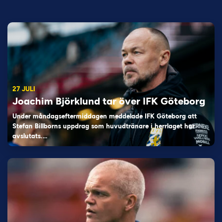
27 JULI
Joachim Björklund tar över IFK Göteborg
Under måndagseftermiddagen meddelade IFK Göteborg att
Stefan Billborns uppdrag som huvudtränare i herrlaget har
avslutats.…