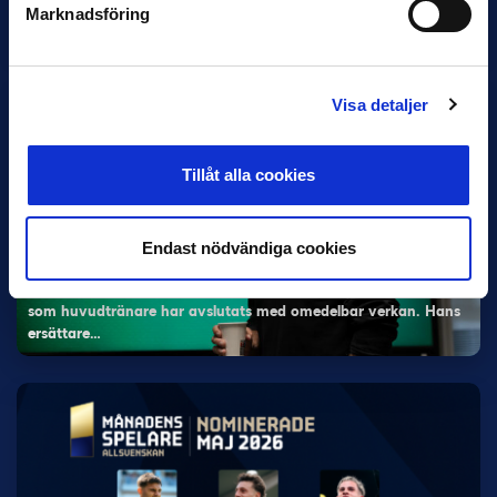
Marknadsföring
Magnusson fick flest…
Visa detaljer
Tillåt alla cookies
5 JUNI
Endast nödvändiga cookies
Rydström ersätter Karlsson i Hammarby
Hammarby meddelade på fredagen att Kalle Karlssons uppdrag
som huvudtränare har avslutats med omedelbar verkan. Hans
ersättare…