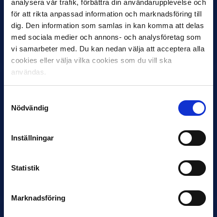
analysera vår trafik, förbättra din användarupplevelse och
för att rikta anpassad information och marknadsföring till
12 JUNI
dig. Den information som samlas in kan komma att delas
Favorit i repris för Sirius i maj
med sociala medier och annons- och analysföretag som
Samma vinnare som i…
vi samarbeter med. Du kan nedan välja att acceptera alla
cookies eller välja vilka cookies som du vill ska
användas.
Samtyckesval
Nödvändig
11 JUNI
VM-spelare med förflutet i Allsvenskan
Inställningar
och Superettan
Bosnien & Hercegovina Armin Gigovic — Helsingborgs IF
Statistik
Dennis Hadžikadunić — Malmö FF / Trelleborg FF
Elfenbenskusten…
Marknadsföring