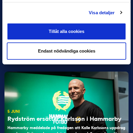
Visa detaljer
Tillåt alla cookies
11 JUNI
Han nätade snyggast i maj: “Ett alldeles
otroligt mål”
Endast nödvändiga cookies
Magnusson fick flest…
5 JUNI
Rydström ersätter Karlsson i Hammarby
Hammarby meddelade på fredagen att Kalle Karlssons uppdrag