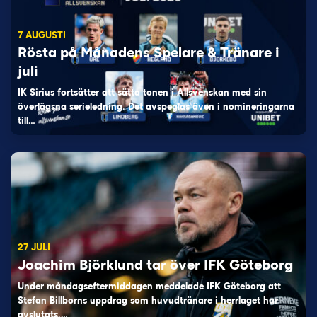
7 AUGUSTI
Rösta på Månadens Spelare & Tränare i
juli
IK Sirius fortsätter att sätta tonen i Allsvenskan med sin
överlägsna serieledning. Det avspeglas även i nomineringarna
till…
27 JULI
Joachim Björklund tar över IFK Göteborg
Under måndagseftermiddagen meddelade IFK Göteborg att
Stefan Billborns uppdrag som huvudtränare i herrlaget har
avslutats.…