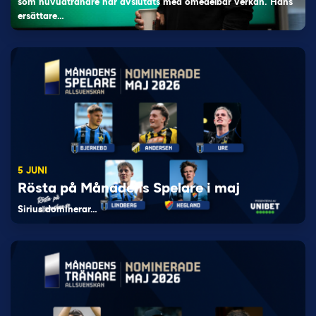
som huvudtränare har avslutats med omedelbar verkan. Hans
ersättare…
5 JUNI
Rösta på Månadens Spelare i maj
Sirius dominerar…