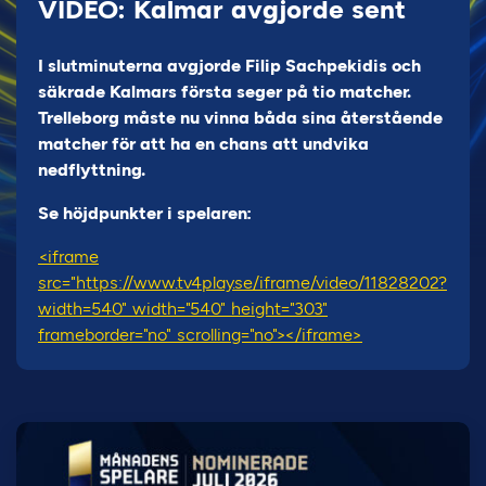
VIDEO: Kalmar avgjorde sent
I slutminuterna avgjorde Filip Sachpekidis och
säkrade Kalmars första seger på tio matcher.
Trelleborg måste nu vinna båda sina återstående
matcher för att ha en chans att undvika
nedflyttning.
Se höjdpunkter i spelaren:
<iframe
src="https://www.tv4play.se/iframe/video/11828202?
width=540" width="540" height="303"
frameborder="no" scrolling="no"></iframe>