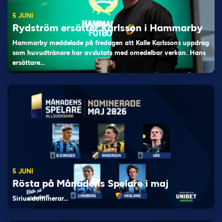
5 JUNI
Rydström ersätter Karlsson i Hammarby
Hammarby meddelade på fredagen att Kalle Karlssons uppdrag
som huvudtränare har avslutats med omedelbar verkan. Hans
ersättare…
5 JUNI
Rösta på Månadens Spelare i maj
Sirius dominerar…