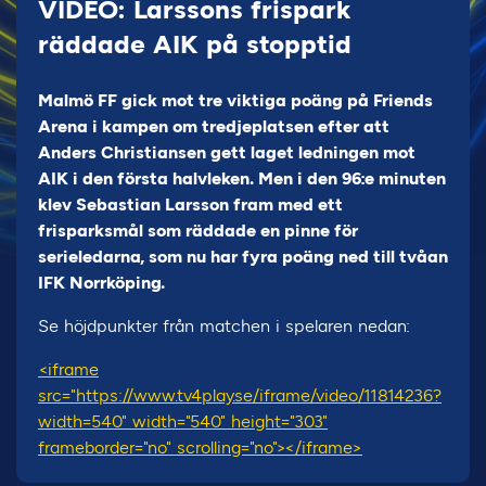
VIDEO: Larssons frispark
räddade AIK på stopptid
Malmö FF gick mot tre viktiga poäng på Friends
Arena i kampen om tredjeplatsen efter att
Anders Christiansen gett laget ledningen mot
AIK i den första halvleken. Men i den 96:e minuten
klev Sebastian Larsson fram med ett
frisparksmål som räddade en pinne för
serieledarna, som nu har fyra poäng ned till tvåan
IFK Norrköping.
Se höjdpunkter från matchen i spelaren nedan:
<iframe
src="https://www.tv4play.se/iframe/video/11814236?
width=540" width="540" height="303"
frameborder="no" scrolling="no"></iframe>