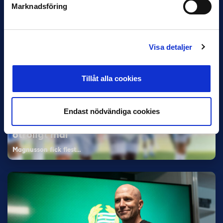
Dennis Hadžikadunić — Malmö FF / Trelleborg FF
Marknadsföring
Elfenbenskusten…
Visa detaljer
Tillåt alla cookies
11 JUNI
Endast nödvändiga cookies
Han nätade snyggast i maj: “Ett alldeles
otroligt mål”
Magnusson fick flest…